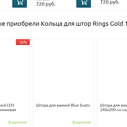
720 руб.
720 руб.
е приобрели Кольца для штор Rings Gold 1
-32%
ной LEN
Штора для ванной Blue boats
Штора для ва
ричневая
240х200 см се
В наличии
В наличии