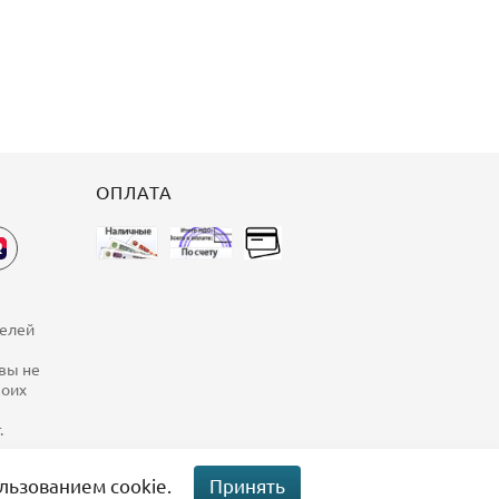
ОПЛАТА
телей
 вы не
воих
.
льзованием cookie.
Принять
0 руб.
0