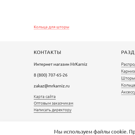
Кольца для шторы
КОНТАКТЫ
РАЗ
Распро
Интернет магазин
MrKarniz
Карниз
8 (800) 707-65-26
Шторы 
Кольца
zakaz@mrkarniz.ru
Аксесс
Карта сайта
Оптовым заказчикам
Написать директору
Мы используем файлы cookie. Пр
Избранное
Сравнить товары
0