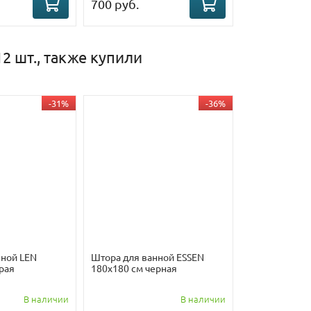
700 руб.
2 шт., также купили
-31%
-36%
нной LEN
Штора для ванной ESSEN
рая
180х180 см черная
В наличии
В наличии