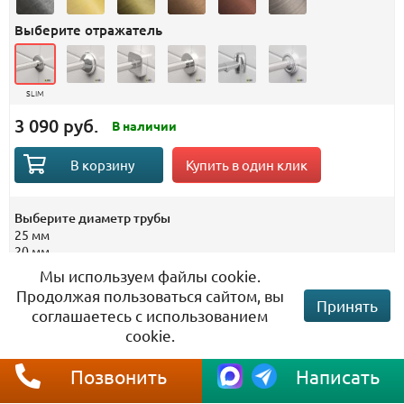
Выберите отражатель
SLIM
3 090 руб.
В наличии
Купить в один клик
В корзину
Выберите диаметр трубы
25 мм
20 мм
Мы используем файлы cookie.
Гарантия от провисания!
Продолжая пользоваться сайтом, вы
Принять
соглашаетесь с использованием
cookie.
Гарантия
10 лет
Материал
Нержавеющая сталь
Позвонить
Написать
Штанга карниза
Изготовлена из цельной
трубы без стыков и