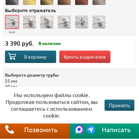
Выберите отражатель
SLIM
3 390 руб.
В наличии
Купить в один клик
В корзину
Выберите диаметр трубы
25 мм
20 мм
Мы используем файлы cookie.
Гарантия от провисания!
Продолжая пользоваться сайтом, вы
Принять
соглашаетесь с использованием
cookie.
Гарантия
10 лет
Материал
Нержавеющая сталь
Позвонить
Написать
Штанга карниза
Изготовлена из цельной
трубы без стыков и