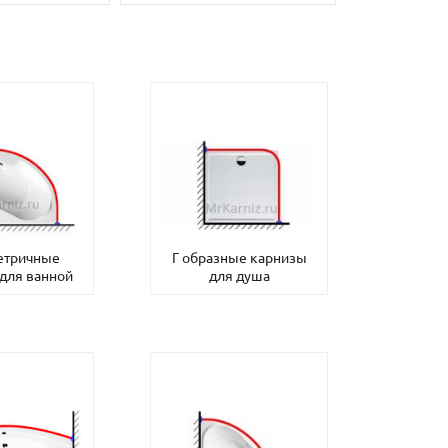
етричные
Г образные карнизы
для ванной
для душа