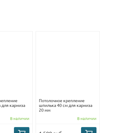
репление
Потолочное крепление
 для карниза
шпилька 40 см для карниза
20 мм
В наличии
В наличии