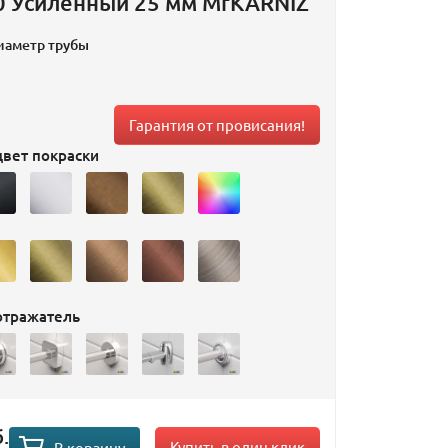
0 Усиленный 25 мм MrKARNIZ
иаметр трубы
Гарантия от провисания!
вет покраски
отражатель
.
Купить в один клик
В корзину