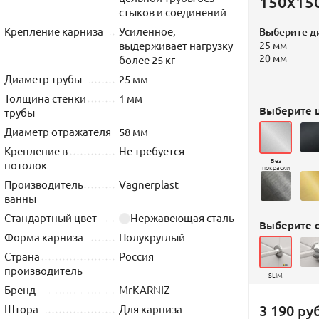
150х15
стыков и соединений
Крепление карниза
Усиленное,
Выберите д
выдерживает нагрузку
25 мм
20 мм
более 25 кг
Диаметр трубы
25 мм
Толщина стенки
1 мм
Выберите ц
трубы
Диаметр отражателя
58 мм
Крепление в
Не требуется
Без
потолок
покраски
Производитель
Vagnerplast
ванны
Стандартный цвет
Нержавеющая сталь
Выберите 
Форма карниза
Полукруглый
Страна
Россия
производитель
SLIM
Бренд
MrKARNIZ
3 190 руб
Штора
Для карниза