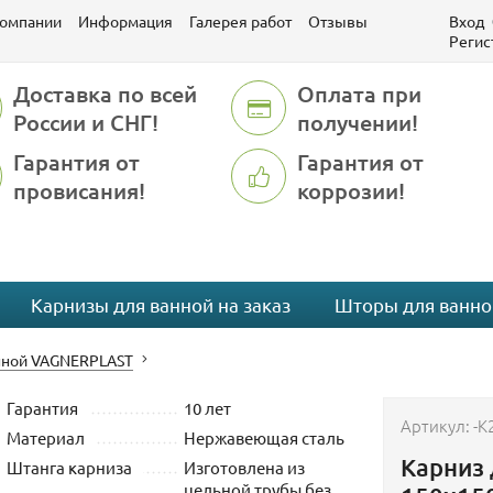
компании
Информация
Галерея работ
Отзывы
Вход
Регис
Доставка по всей
Оплата при
России и СНГ!
получении!
Гарантия от
Гарантия от
провисания!
коррозии!
Карнизы для ванной на заказ
Шторы для ванно
нной VAGNERPLAST
Гарантия
10 лет
Артикул:
-K
Материал
Нержавеющая сталь
Карниз 
Штанга карниза
Изготовлена из
цельной трубы без