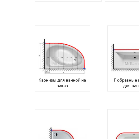
Карнизы для ванной на
Г образные
заказ
для ва